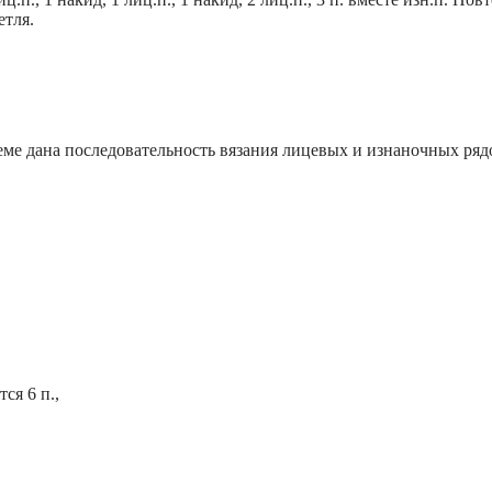
етля.
схеме дана последовательность вязания лицевых и изнаночных ряд
ся 6 п.,