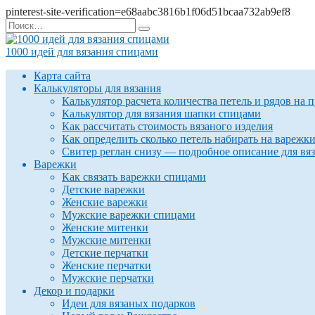
pinterest-site-verification=e68aabc3816b1f06d51bcaa732ab9ef8
Перейти
Search
к
for:
содержанию
1000 идей для вязания спицами
Карта сайта
Калькуляторы для вязания
Калькулятор расчета количества петель и рядов на 
Калькулятор для вязания шапки спицами
Как рассчитать стоимость вязаного изделия
Как определить сколько петель набирать на варежк
Свитер реглан снизу — подробное описание для вя
Варежки
Как связать варежки спицами
Детские варежки
Женские варежки
Мужские варежки спицами
Женские митенки
Мужские митенки
Детские перчатки
Женские перчатки
Мужские перчатки
Декор и подарки
Идеи для вязаных подарков