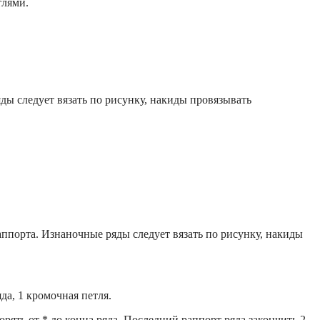
тлями.
ды следует вязать по рисунку, накиды провязывать
ппорта. Изнаночные ряды следует вязать по рисунку, накиды
ряда, 1 кромочная петля.
вторять от * до конца ряда. Последний раппорт ряда закончить 2-