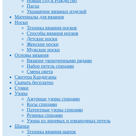
Новый год и Рождество
Пасха
Украшение вязаных изделий
Материалы для вязания
Носки
Техника вязания носков
Способы вязания носков
Детские носки
Женские носки
Мужские носки
Основы вязания
Вязание укороченными рядами
Набор петель спицами
Смена цвета
Свитера Кардиганы
Скачать бесплатно
Сумки
Узоры
Ажурные узоры спицами
Косы спицами
Патентные узоры спицами
Резинка спицами
Узоры из лицевых и изнаночных петель
Шапки
Техника вязания шапок