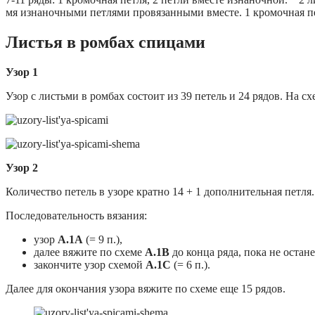
мя изнаночными петлями провязанными вместе. 1 кромочная п
Листья в ромбах спицами
Узор 1
Узор с листьми в ромбах состоит из 39 петель и 24 рядов. На 
Узор 2
Количество петель в узоре кратно 14 + 1 дополнительная петля.
Последовательность вязания:
узор
A.1A
(= 9 п.),
далее вяжите по схеме
A.1B
до конца ряда, пока не останет
закончите узор схемой
A.1C
(= 6 п.).
Далее для окончания узора вяжите по схеме еще 15 рядов.