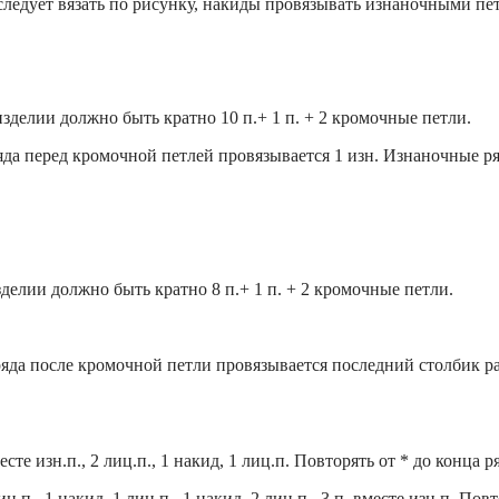
ледует вязать по рисунку, накиды провязывать изнаночными пе
 изделии должно быть кратно 10 п.+ 1 п. + 2 кромочные петли.
да перед кромочной петлей провязывается 1 изн. Изнаночные ря
изделии должно быть кратно 8 п.+ 1 п. + 2 кромочные петли.
яда после кромочной петли провязывается последний столбик ра
месте изн.п., 2 лиц.п., 1 накид, 1 лиц.п. Повторять от * до конца 
ц.п., 1 накид, 1 лиц.п., 1 накид, 2 лиц.п., 3 п. вместе изн.п. По