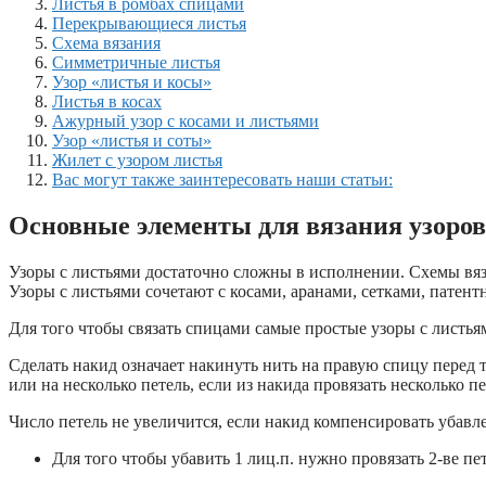
Листья в ромбах спицами
Перекрывающиеся листья
Схема вязания
Симметричные листья
Узор «листья и косы»
Листья в косах
Ажурный узор с косами и листьями
Узор «листья и соты»
Жилет с узором листья
Вас могут также заинтересовать наши статьи:
Основные элементы для вязания узоров
Узоры с листьями достаточно сложны в исполнении. Схемы вяз
Узоры с листьями сочетают с косами, аранами, сетками, пате
Для того чтобы связать спицами самые простые узоры с листья
Сделать накид означает накинуть нить на правую спицу перед т
или на несколько петель, если из накида провязать несколько пе
Число петель не увеличится, если накид компенсировать убавле
Для того чтобы убавить 1 лиц.п. нужно провязать 2-ве пе