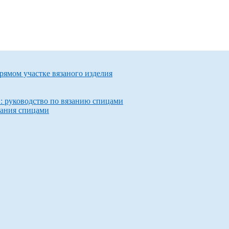
прямом участке вязаного изделия
и: руководство по вязанию спицами
зания спицами