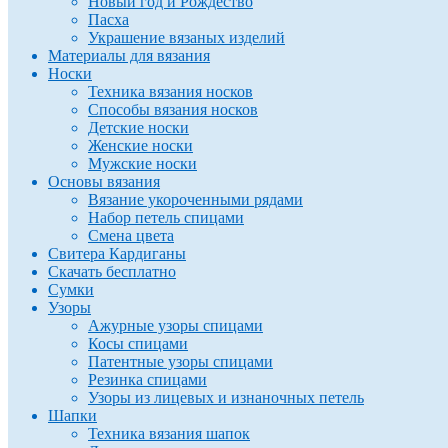
Новый год и Рождество
Пасха
Украшение вязаных изделий
Материалы для вязания
Носки
Техника вязания носков
Способы вязания носков
Детские носки
Женские носки
Мужские носки
Основы вязания
Вязание укороченными рядами
Набор петель спицами
Смена цвета
Свитера Кардиганы
Скачать бесплатно
Сумки
Узоры
Ажурные узоры спицами
Косы спицами
Патентные узоры спицами
Резинка спицами
Узоры из лицевых и изнаночных петель
Шапки
Техника вязания шапок