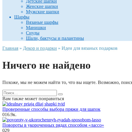
Детские шапки
Женские шапки
Мужские шапки
Шарфы
Вязаные шарфы
Манишки
Снуды
Шали, бактусы и палантины
Главная
»
Декор и подарки
»
Идеи для вязаных подарков
Ничего не найдено
Похоже, мы не можем найти то, что вы ищете. Возможно, поис
Search
for:
Вам также может понравиться
Проверенные способы выбора пряжи для шапок
0
16.9к.
Повороты в укороченных рядах способом «лассо»
0
29