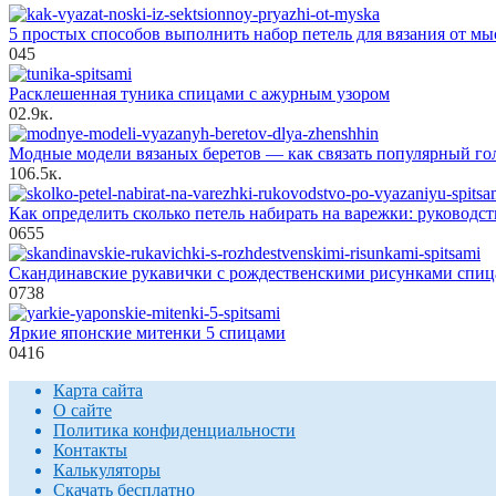
5 простых способов выполнить набор петель для вязания от мы
0
45
Расклешенная туника спицами с ажурным узором
0
2.9к.
Модные модели вязаных беретов — как связать популярный г
10
6.5к.
Как определить сколько петель набирать на варежки: руководс
0
655
Скандинавские рукавички с рождественскими рисунками спи
0
738
Яркие японские митенки 5 спицами
0
416
Карта сайта
О сайте
Политика конфиденциальности
Контакты
Калькуляторы
Скачать бесплатно