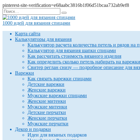
pinterest-site-verification=e68aabc3816b1f06d51bcaa732ab9ef8
Перейти
Search
к
for:
содержанию
1000 идей для вязания спицами
Карта сайта
Калькуляторы для вязания
Калькулятор расчета количества петель и рядов на 
Калькулятор для вязания шапки спицами
Как рассчитать стоимость вязаного изделия
Как определить сколько петель набирать на варежк
Свитер реглан снизу — подробное описание для вя
Варежки
Как связать варежки спицами
Детские варежки
Женские варежки
Мужские варежки спицами
Женские митенки
Мужские митенки
Детские перчатки
Женские перчатки
Мужские перчатки
Декор и подарки
Идеи для вязаных подарков