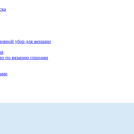
ска
оловной убор для женщин
тво по вязанию спицами
цами