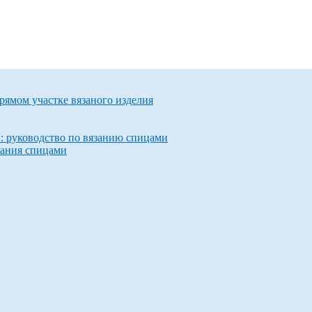
прямом участке вязаного изделия
и: руководство по вязанию спицами
зания спицами