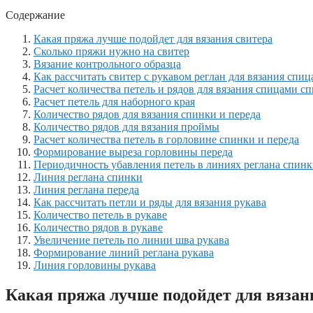
Содержание
Какая пряжа лучше подойдет для вязания свитера
Сколько пряжи нужно на свитер
Вязание контрольного образца
Как рассчитать свитер с рукавом реглан для вязания спи
Расчет количества петель и рядов для вязания спицами с
Расчет петель для наборного края
Количество рядов для вязания спинки и переда
Количество рядов для вязания проймы
Расчет количества петель в горловине спинки и переда
Формирование выреза горловины переда
Периодичность убавления петель в линиях реглана спинк
Линия реглана спинки
Линия реглана переда
Как рассчитать петли и ряды для вязания рукава
Количество петель в рукаве
Количество рядов в рукаве
Увеличение петель по линии шва рукава
Формирование линий реглана рукава
Линия горловины рукава
Какая пряжа лучше подойдет для вязан