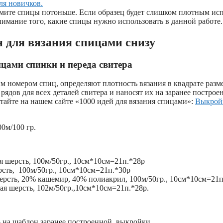
ля новичков.
ьмите спицы потоньше. Если образец будет слишком плотным ис
нимание того, какие спицы нужно использовать в данной работе.
н для вязания спицами снизу
ицами спинки и переда свитера
им номером спиц, определяют плотность вязания в квадрате разм
рядов для всех деталей свитера и наносят их на заранее постро
итайте на нашем сайте «1000 идей для вязания спицами»:
Выкройк
0м/100 гр.
ая шерсть, 100м/50гр., 10см*10см=21п.*28р
рсть, 100м/50гр., 10см*10см=21п.*30р
ерсть, 20% кашемир, 40% полиакрил, 100м/50гр., 10см*10см=21п
вая шерсть, 102м/50гр.,10см*10см=21п.*28р.
ь на шаблон заранее построенной выкройки.