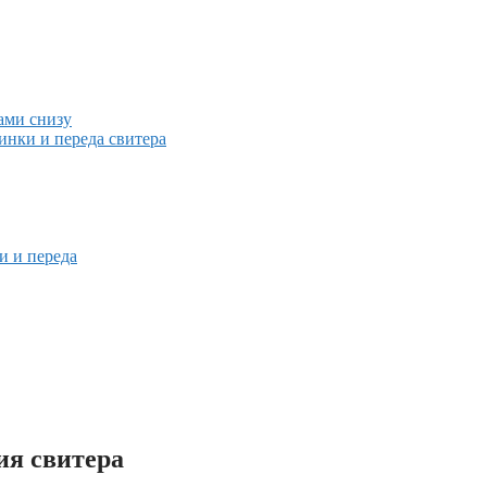
цами снизу
пинки и переда свитера
и и переда
ия свитера