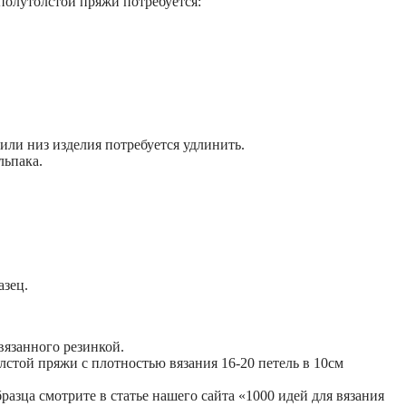
полутолстой пряжи потребуется:
или низ изделия потребуется удлинить.
льпака.
азец.
вязанного резинкой.
лстой пряжи с плотностью вязания 16-20 петель в 10см
зца смотрите в статье нашего сайта «1000 идей для вязания