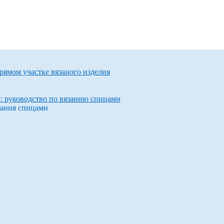
прямом участке вязаного изделия
и: руководство по вязанию спицами
зания спицами