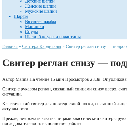
Детские шапки
Женские шапки
Мужские шапки
Шарфы
Вязаные шарфы
Манишки
Снуды
Шали, бактусы и палантины
Главная
»
Свитера Кардиганы
»
Свитер реглан снизу — подроб
Свитер реглан снизу — под
Автор
Marina
На чтение
15 мин
Просмотров
28.3к.
Опубликова
Свитер с рукавом реглан, связанный спицами снизу вверх, сч
ситуации.
Классический свитер для повседневной носки, связанный лицев
актуальности.
Прежде, чем начать вязать спицами классический свитер с рук
последовательность выполнения работы.