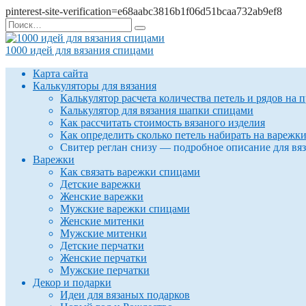
pinterest-site-verification=e68aabc3816b1f06d51bcaa732ab9ef8
Перейти
Search
к
for:
содержанию
1000 идей для вязания спицами
Карта сайта
Калькуляторы для вязания
Калькулятор расчета количества петель и рядов на 
Калькулятор для вязания шапки спицами
Как рассчитать стоимость вязаного изделия
Как определить сколько петель набирать на варежк
Свитер реглан снизу — подробное описание для вя
Варежки
Как связать варежки спицами
Детские варежки
Женские варежки
Мужские варежки спицами
Женские митенки
Мужские митенки
Детские перчатки
Женские перчатки
Мужские перчатки
Декор и подарки
Идеи для вязаных подарков