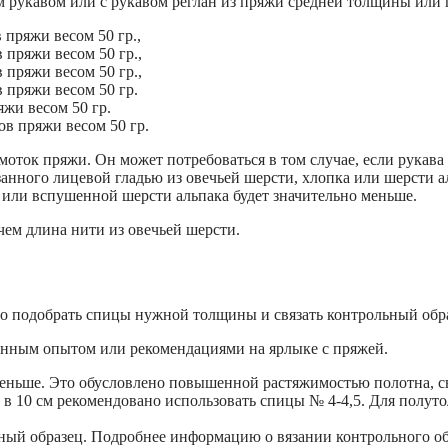
м рукавом или с рукавом реглан из пряжи средней толщины или 
 пряжи весом 50 гр.,
 пряжи весом 50 гр.,
 пряжи весом 50 гр.,
в пряжи весом 50 гр.
яжи весом 50 гр.
ов пряжи весом 50 гр.
ток пряжи. Он может потребоваться в том случае, если рукава 
занного лицевой гладью из овечьей шерсти, хлопка или шерсти а
 или вспушенной шерсти альпака будет значительно меньше.
чем длина нити из овечьей шерсти.
мо подобрать спицы нужной толщины и связать контрольный обр
енным опытом или рекомендациями на ярлыке с пряжей.
меньше. Это обусловлено повышенной растяжимостью полотна, с
в 10 см рекомендовано использовать спицы № 4-4,5. Для полуто
ый образец. Подробнее информацию о вязании контрольного обра