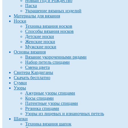
Новый год и Рождество
Пасха
Украшение вязаных изделий
Материалы для вязания
Носки
Техника вязания носков
Способы вязания носков
Детские носки
Женские носки
Мужские носки
Основы вязания
Вязание укороченными рядами
Набор петель спицами
Смена цвета
Свитера Кардиганы
Скачать бесплатно
Сумки
Узоры
Ажурные узоры спицами
Косы спицами
Патентные узоры спицами
Резинка спицами
Узоры из лицевых и изнаночных петель
Шапки
Техника вязания шапок