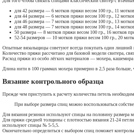
Для того чтобы связать спицами классический свитер с втачны
для 42 размера — 6 мотков пряжи весом 100 гр., 11 мотков
для 44 размера — 6 мотков пряжи весом 100 гр., 12 мотков
для 46 размера — 7 мотков пряжи весом 100 гр., 13 мотков
для 48 размера — 7 мотков пряжи весом 100 гр., 14 мотко
50 размера — 8 мотков пряжи весом 100 гр., 16 мотков пр
52-54 размеров — 10 мотков пряжи весом 100 гр., 20 мотк
Опытные вязальщицы советуют всегда покупать один лишний мо
Количество пряжи рассчитано для базовой модели свитера, свя
Расход пряжи из особо лёгких материалов — мохера, кашемира
Длина нити в 100 граммах мохера примерно в 2,5 раза больше, 
Вязание контрольного образца
Прежде чем приступить к расчету количества петель необходи
При выборе размера спиц можно воспользоваться собств
Для вязания резинки используют спицы на половину размера 
Для пряжи средней толщины с плотностью вязания 21-24 петли 
используют спицы № 5-5,5.
Окончательно определиться с выбором спиц поможет контрольн