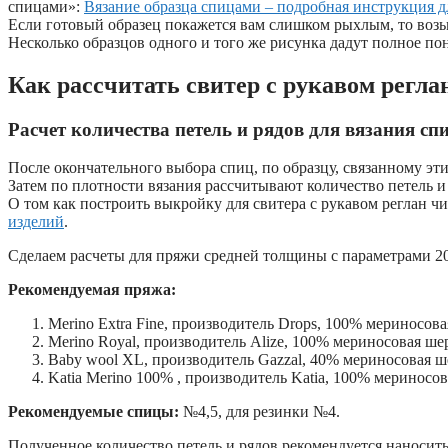
спицами»:
Вязание образца спицами – подробная инструкция д
Если готовый образец покажется вам слишком рыхлым, то воз
Несколько образцов одного и того же рисунка дадут полное по
Как рассчитать свитер с рукавом регла
Расчет количества петель и рядов для вязания сп
После окончательного выбора спиц, по образцу, связанному эт
Затем по плотности вязания рассчитывают количество петель и 
О том как построить выкройку для свитера с рукавом реглан ч
изделий
.
Сделаем расчеты для пряжи средней толщины с параметрами 20
Рекомендуемая пряжа:
Merino Extra Fine, производитель Drops, 100% мериносов
Merino Royal, производитель Alize, 100% мериносовая ше
Baby wool XL, производитель Gazzal, 40% мериносовая ш
Katia Merino 100% , производитель Katia, 100% мериносо
Рекомендуемые спицы:
№4,5, для резинки №4.
Полученное количество петель и рядов рекомендуется наносит