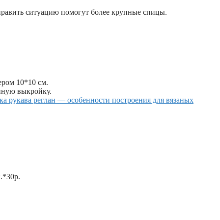
править ситуацию помогут более крупные спицы.
ером 10*10 см.
енную выкройку.
а рукава реглан — особенности построения для вязаных
.*30р.