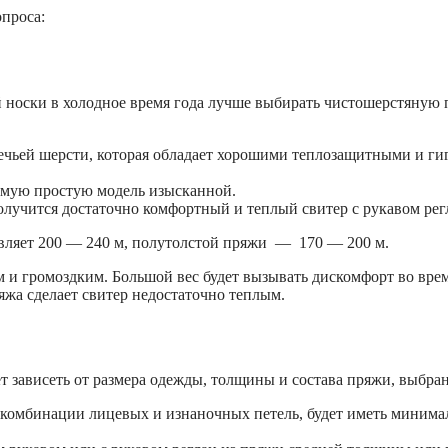
опроса:
й носки в холодное время года лучше выбирать чистошерстяную
ечьей шерсти, которая обладает хорошими теплозащитными и г
самую простую модель изысканной.
олучится достаточно комфортный и теплый свитер с рукавом рег
авляет 200 — 240 м, полутолстой пряжи — 170 — 200 м.
и громоздким. Большой вес будет вызывать дискомфорт во врем
яжа сделает свитер недостаточно теплым.
 зависеть от размера одежды, толщины и состава пряжи, выбран
з комбинации лицевых и изнаночных петель, будет иметь минима