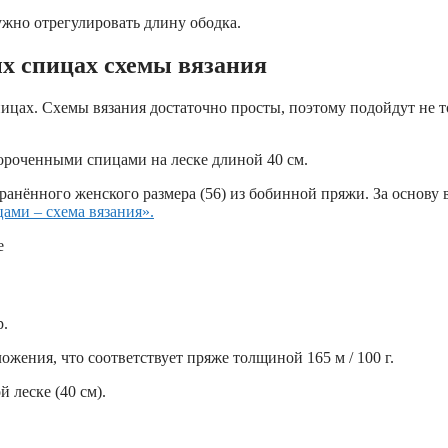
ужно отрегулировать длину ободка.
ых спицах схемы
вязания
ицах. Схемы вязания достаточно просты, поэтому подойдут не т
роченными спицами на леске длиной 40 см.
нённого женского размера (56) из бобинной пряжи. За основу во
ами – схема вязания».
р.
ложения, что соответствует пряже толщиной 165 м / 100 г.
 леске (40 см).