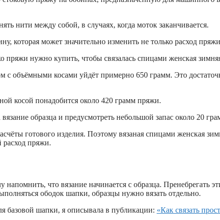
ять нити между собой, в случаях, когда моток заканчивается.
, которая может значительно изменить не только расход пряжи,
о пряжи нужно купить, чтобы связалась спицами женская зимняя
м с объёмными косами уйдёт примерно 650 грамм. Это достаточн
ной косой понадобится около 420 грамм пряжи.
 вязание образца и предусмотреть небольшой запас около 20 гра
счёты готового изделия. Поэтому вязаная спицами женская зим
 расход пряжи.
чу напомнить, что вязание начинается с образца. Пренебрегать 
выполняться ободок шапки, образцы нужно вязать отдельно.
для базовой шапки, я описывала в публикации:
«Как связать прос