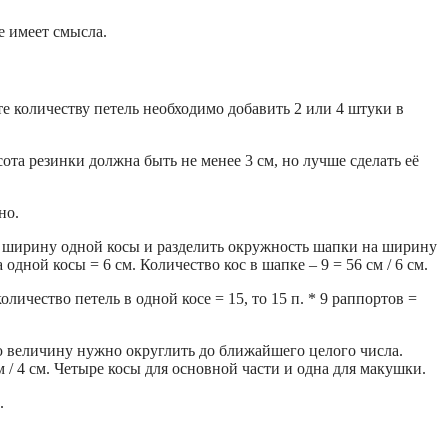
е имеет смысла.
е количеству петель необходимо добавить 2 или 4 штуки в
сота резинки должна быть не менее 3 см, но лучше сделать её
но.
ть ширину одной косы и разделить окружность шапки на ширину
ной косы = 6 см. Количество кос в шапке – 9 = 56 см / 6 см.
личество петель в одной косе = 15, то 15 п. * 9 раппортов =
ую величину нужно округлить до ближайшего целого числа.
м / 4 см. Четыре косы для основной части и одна для макушки.
.