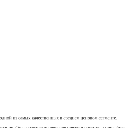
 одной из самых качественных в среднем ценовом сегменте.
язания. Она значительно дешевле пряжи в намотке и продаётся