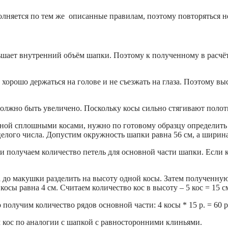
олняется по тем же описанные правилам, поэтому повторяться н
ьшает внутренний объём шапки. Поэтому к полученному в расчёт
 хорошо держаться на голове и не съезжать на глаза. Поэтому вы
 должно быть увеличено. Поскольку косы сильно стягивают полот
занной сплошными косами, нужно по готовому образцу определи
лого числа. Допустим окружность шапки равна 56 см, а ширина од
и получаем количество петель для основной части шапки. Если ко
ка до макушки разделить на высоту одной косы. Затем полученн
осы равна 4 см. Считаем количество кос в высоту – 5 кос = 15 с
 получим количество рядов основной части: 4 косы * 15 р. = 60 р
 кос по аналогии с шапкой с равносторонними клиньями.