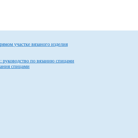
прямом участке вязаного изделия
и: руководство по вязанию спицами
зания спицами