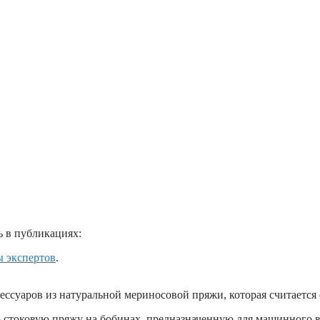
ь в публикациях:
 экспертов
.
сессуаров из натуральной мериносовой пряжи, которая считается
ю стоковую пряжу на бобинах, предназначенную для машинного в