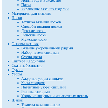
Новый год и Рождество
Пасха
Украшение вязаных изделий
Материалы для вязания
Носки
Техника вязания носков
Способы вязания носков
Детские носки
Женские носки
Мужские носки
Основы вязания
Вязание укороченными рядами
Набор петель спицами
Смена цвета
Свитера Кардиганы
Скачать бесплатно
Сумки
Узоры
Ажурные узоры спицами
Косы спицами
Патентные узоры спицами
Резинка спицами
Узоры из лицевых и изнаночных петель
Шапки
Техника вязания шапок