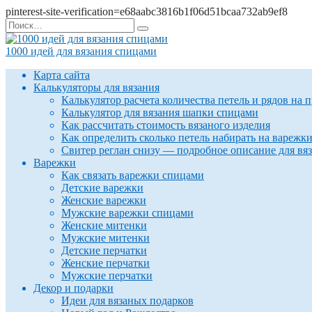
pinterest-site-verification=e68aabc3816b1f06d51bcaa732ab9ef8
Перейти
Search
к
for:
содержанию
1000 идей для вязания спицами
Карта сайта
Калькуляторы для вязания
Калькулятор расчета количества петель и рядов на 
Калькулятор для вязания шапки спицами
Как рассчитать стоимость вязаного изделия
Как определить сколько петель набирать на варежк
Свитер реглан снизу — подробное описание для вя
Варежки
Как связать варежки спицами
Детские варежки
Женские варежки
Мужские варежки спицами
Женские митенки
Мужские митенки
Детские перчатки
Женские перчатки
Мужские перчатки
Декор и подарки
Идеи для вязаных подарков