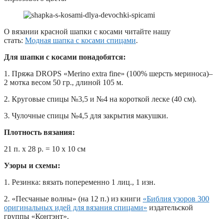
О вязании красной шапки с косами читайте нашу
стать:
Модная шапка с косами спицами
.
Для шапки
с косами
понадобятся:
1. Пряжа DROPS «Merino extra fine» (100% шерсть мериноса)–
2 мотка весом 50 гр., длиной 105 м.
2. Круговые спицы №3,5 и №4 на короткой леске (40 см).
3. Чулочные спицы №4,5 для закрытия макушки.
Плотность вязания:
21 п. х 28 р. = 10 х 10 см
Узоры и схемы:
1. Резинка: вязать попеременно 1 лиц., 1 изн.
2. «Песчаные волны» (на 12 п.) из книги
«Библия узоров 300
оригинальных идей для вязания спицами»
издательской
группы «Контэнт».