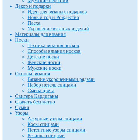
Мужские перчатки
Декор и подарки
Идеи для вязаных подарков
Новый год и Рождество
Пасха
Украшение вязаных изделий
Материалы для вязания
Носки
Техника вязания носков
Способы вязания носков
Детские носки
Женские носки
Мужские носки
Основы вязания
Вязание укороченными рядами
Набор петель спицами
Смена цвета
Свитера Кардиганы
Скачать бесплатно
Сумки
Узоры
Ажурные узоры спицами
Косы спицами
Патентные узоры спицами
Резинка спицами