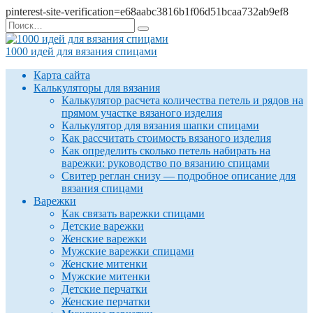
pinterest-site-verification=e68aabc3816b1f06d51bcaa732ab9ef8
Перейти
Search
к
for:
содержанию
1000 идей для вязания спицами
Карта сайта
Калькуляторы для вязания
Калькулятор расчета количества петель и рядов на
прямом участке вязаного изделия
Калькулятор для вязания шапки спицами
Как рассчитать стоимость вязаного изделия
Как определить сколько петель набирать на
варежки: руководство по вязанию спицами
Свитер реглан снизу — подробное описание для
вязания спицами
Варежки
Как связать варежки спицами
Детские варежки
Женские варежки
Мужские варежки спицами
Женские митенки
Мужские митенки
Детские перчатки
Женские перчатки