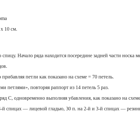
х 10 см.
 спицу. Начало ряда находится посередине задней части носка ме
дов.
 прибавляя петли как показано на схеме = 70 петель.
и петлями», повторяя раппорт из 14 петель 5 раз.
з ряд С, одновременно выполняя убавления, как показано на схеме
4-й спицах — лицевой гладью, 30 п. на 2-й и 3-й спицах — резин