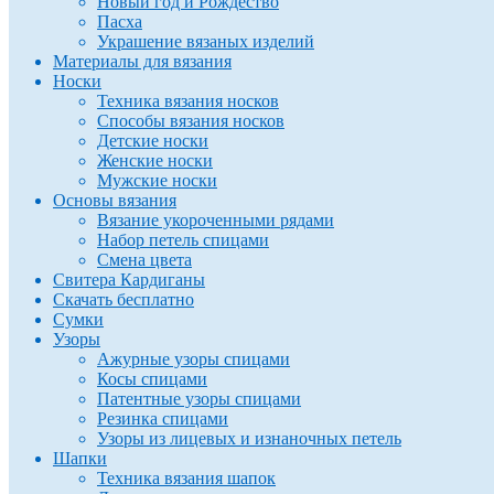
Новый год и Рождество
Пасха
Украшение вязаных изделий
Материалы для вязания
Носки
Техника вязания носков
Способы вязания носков
Детские носки
Женские носки
Мужские носки
Основы вязания
Вязание укороченными рядами
Набор петель спицами
Смена цвета
Свитера Кардиганы
Скачать бесплатно
Сумки
Узоры
Ажурные узоры спицами
Косы спицами
Патентные узоры спицами
Резинка спицами
Узоры из лицевых и изнаночных петель
Шапки
Техника вязания шапок