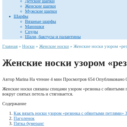
Детские шапки
Женские шапки
Мужские шапки
Шарфы
Вязаные шарфы
Манишки
Снуды
Шали, бактусы и палантины
Главная
»
Носки
»
Женские носки
»
Женские носки узором «ре
Женские носки узором «ре
Автор
Marina
На чтение
4 мин
Просмотров
654
Опубликовано
Женские носки связаны спицами узором «резинка с обвитыми п
вокруг снятых петель и стягивается.
Содержание
Как вязать носки узором «резинка с обвитыми петлями» 3
Паголенок
Пятка бумеранг