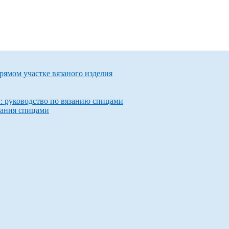
прямом участке вязаного изделия
и: руководство по вязанию спицами
зания спицами