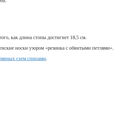
ей.
того, как длина стопы достигнет 18,5 см.
женские носки узором «резинка с обвитыми петлями».
улярных схем спицами
.