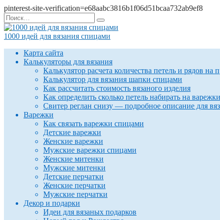
pinterest-site-verification=e68aabc3816b1f06d51bcaa732ab9ef8
Перейти
Search
к
for:
содержанию
1000 идей для вязания спицами
Карта сайта
Калькуляторы для вязания
Калькулятор расчета количества петель и рядов на 
Калькулятор для вязания шапки спицами
Как рассчитать стоимость вязаного изделия
Как определить сколько петель набирать на варежк
Свитер реглан снизу — подробное описание для вя
Варежки
Как связать варежки спицами
Детские варежки
Женские варежки
Мужские варежки спицами
Женские митенки
Мужские митенки
Детские перчатки
Женские перчатки
Мужские перчатки
Декор и подарки
Идеи для вязаных подарков