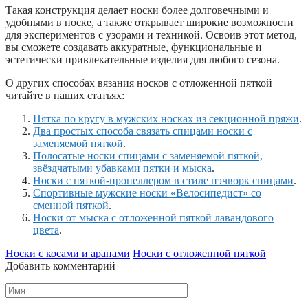
Такая конструкция делает носки более долговечными и
удобными в носке, а также открывает широкие возможности
для экспериментов с узорами и техникой. Освоив этот метод,
вы сможете создавать аккуратные, функциональные и
эстетически привлекательные изделия для любого сезона.
О других способах вязания носков с отложенной пяткой
читайте в наших статьях:
Пятка по кругу в мужских носках из секционной пряжи
.
Два простых способа связать спицами носки с
заменяемой пяткой
.
Полосатые носки спицами с заменяемой пяткой,
звёздчатыми убавками пятки и мыска
.
Носки с пяткой-пропеллером в стиле пэчворк спицами
.
Спортивные мужские носки «Велосипедист» со
сменной пяткой
.
Носки от мыска с отложенной пяткой лавандового
цвета
.
Носки с косами и аранами
Носки с отложенной пяткой
Добавить комментарий
Имя
*