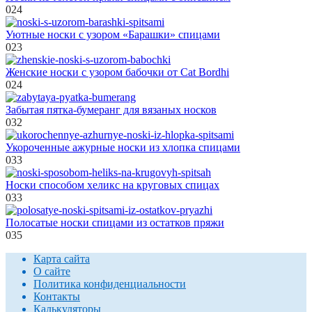
0
24
Уютные носки с узором «Барашки» спицами
0
23
Женские носки с узором бабочки от Cat Bordhi
0
24
Забытая пятка-бумеранг для вязаных носков
0
32
Укороченные ажурные носки из хлопка спицами
0
33
Носки способом хеликс на круговых спицах
0
33
Полосатые носки спицами из остатков пряжи
0
35
Карта сайта
О сайте
Политика конфиденциальности
Контакты
Калькуляторы