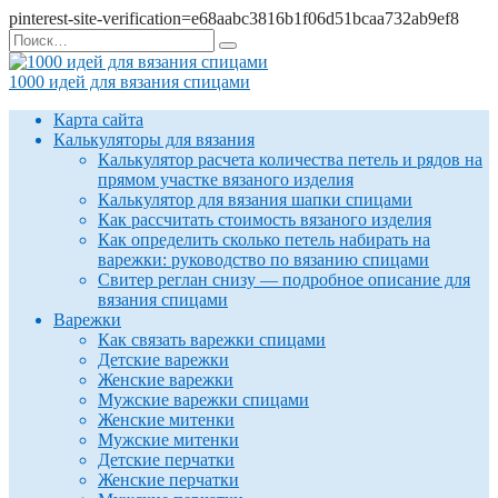
pinterest-site-verification=e68aabc3816b1f06d51bcaa732ab9ef8
Перейти
Search
к
for:
содержанию
1000 идей для вязания спицами
Карта сайта
Калькуляторы для вязания
Калькулятор расчета количества петель и рядов на
прямом участке вязаного изделия
Калькулятор для вязания шапки спицами
Как рассчитать стоимость вязаного изделия
Как определить сколько петель набирать на
варежки: руководство по вязанию спицами
Свитер реглан снизу — подробное описание для
вязания спицами
Варежки
Как связать варежки спицами
Детские варежки
Женские варежки
Мужские варежки спицами
Женские митенки
Мужские митенки
Детские перчатки
Женские перчатки