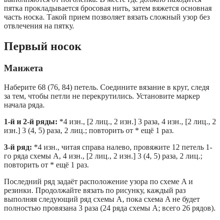
пятка прокладывается бросовая нить, затем вяжется основная
часть носка. Такой прием позволяет вязать сложный узор без
отвлечения на пятку.
Первый носок
Манжета
Наберите 68 (76, 84) петель. Соедините вязание в круг, следя
за тем, чтобы петли не перекрутились. Установите маркер
начала ряда.
1-й и 2-й ряды:
*4 изн., [2 лиц., 2 изн.] 3 раза, 4 изн., [2 лиц., 2
изн.] 3 (4, 5) раза, 2 лиц.; повторить от * ещё 1 раз.
3-й ряд:
*4 изн., читая справа налево, провяжите 12 петель 1-
го ряда схемы A, 4 изн., [2 лиц., 2 изн.] 3 (4, 5) раза, 2 лиц.;
повторить от * ещё 1 раз.
Последний ряд задаёт расположение узора по схеме A и
резинки. Продолжайте вязать по рисунку, каждый раз
выполняя следующий ряд схемы A, пока схема A не будет
полностью провязана 3 раза (24 ряда схемы A; всего 26 рядов).