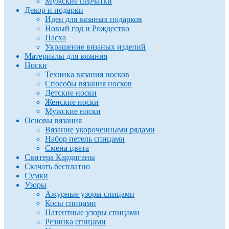
Мужские перчатки
Декор и подарки
Идеи для вязаных подарков
Новый год и Рождество
Пасха
Украшение вязаных изделий
Материалы для вязания
Носки
Техника вязания носков
Способы вязания носков
Детские носки
Женские носки
Мужские носки
Основы вязания
Вязание укороченными рядами
Набор петель спицами
Смена цвета
Свитера Кардиганы
Скачать бесплатно
Сумки
Узоры
Ажурные узоры спицами
Косы спицами
Патентные узоры спицами
Резинка спицами