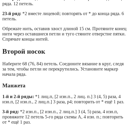
ряда. 12 петель.
23-й ряд:
*2 вместе лицевой; повторять от * до конца ряда. 6
петель.
Обрежьте нить, оставив хвост длиной 15 см. Протяните конец
нити через оставшиеся петли и туго стяните отверстие пятки.
Спрячьте концы нитей.
Второй носок
Наберите 68 (76, 84) петель. Соедините вязание в круг, следя
за тем, чтобы петли не перекрутились. Установите маркер
начала ряда.
Манжета
1-й и 2-й ряды:
*1 лиц.п, [2 изн.п., 2 лиц. п.] 3 (4, 5) раза, 4
изн.п, [2 изн.п., 2 лиц.п.] 3 раза, p4; повторить от * ещё 1 раз.
3-й ряд:
*2 изн.п., [2 изн.п., 2 лиц.п.] 3 (4, 5) раза, 4 изн.п,
провяжите 12 петель 5-го ряда схемы A, 4 изн. п.; повторить
от * ещё 1 раз.