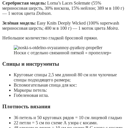
Серебристая модель:
Lorna’s Laces Solemate (55%
мериносовая шерсть, 30% вискоза, 15% нейлон; 389 м в 100 г)
— 1 моток цвета
Dobson
.
Зелёная модель:
Easy Knits Deeply Wicked (100% superwash
мериносовая шерсть; 400 м в 100 г) — 1 моток цвета
Moira
.
Небольшое количество гладкой бросовой пряжи.
Носки с отдельно связанной пяткой « пропеллер»
Спицы и инструменты
Круговые спицы 2,5 мм длиной 80 см или чулочные
спицы подходящего размера;
Вспомогательная спица для кос:
Маркеры петель:
Гобеленовая игла.
Плотность вязания
36 петель и 50 круговых рядов = 10 см лицевой гладью
22 петли = 5 см по схеме А узора с косами.
48 круговых рядов = 10 см по схеме В,С узора с косами