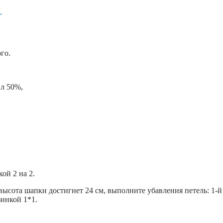
2
го.
ил 50%,
ой 2 на 2.
высота шапки достигнет 24 см, выполните убавления петель: 1-й 
зинкой 1*1.