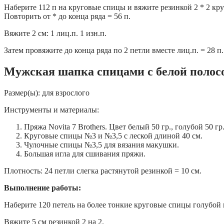
Наберите 112 п на круговые спицы и вяжите резинкой 2 * 2 круг
Повторить от * до конца ряда = 56 п.
Вяжите 2 см: 1 лиц.п. 1 изн.п.
Затем провяжите до конца ряда по 2 петли вместе лиц.п. = 28 п
Мужская шапка спицами с белой полосо
Размер(ы): для взрослого
Инструменты и материалы:
Пряжа Novita 7 Brothers. Цвет белый 50 гр., голубой 50 г
Круговые спицы №3 и №3,5 с леской длиной 40 см.
Чулочные спицы №3,5 для вязания макушки.
Большая игла для сшивания пряжи.
Плотность: 24 петли слегка растянутой резинкой = 10 см.
Выполнение работы:
Наберите 120 петель на более тонкие круговые спицы голубой
Вяжите 5 см резинкой 2 на 2.