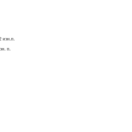
2 изн.п.
зн. п.