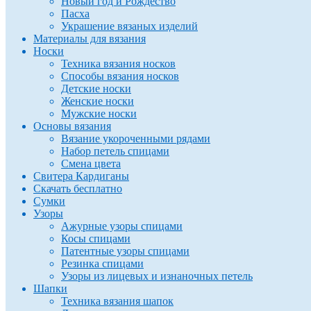
Новый год и Рождество
Пасха
Украшение вязаных изделий
Материалы для вязания
Носки
Техника вязания носков
Способы вязания носков
Детские носки
Женские носки
Мужские носки
Основы вязания
Вязание укороченными рядами
Набор петель спицами
Смена цвета
Свитера Кардиганы
Скачать бесплатно
Сумки
Узоры
Ажурные узоры спицами
Косы спицами
Патентные узоры спицами
Резинка спицами
Узоры из лицевых и изнаночных петель
Шапки
Техника вязания шапок