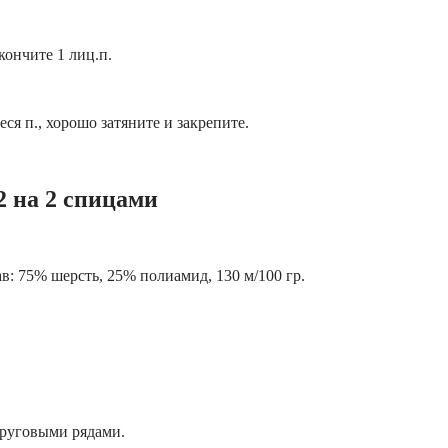
акончите 1 лиц.п.
я п., хорошо затяните и закрепите.
 на 2 спицами
тав: 75% шерсть, 25% полиамид, 130 м/100 гр.
круговыми рядами.