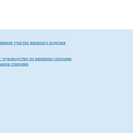
прямом участке вязаного изделия
и: руководство по вязанию спицами
зания спицами