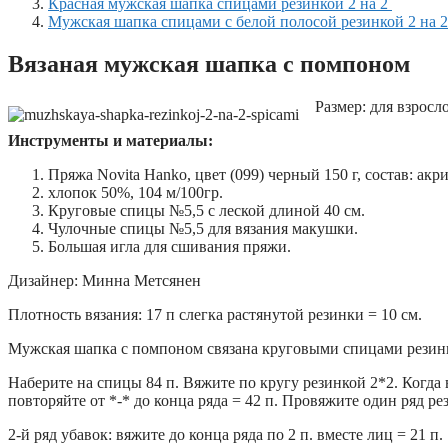
Красная мужская шапка спицами резинкой 2 на 2
Мужская шапка спицами с белой полосой резинкой 2 на 
Вязаная мужская шапка с помпоном
Размер: для взросло
Инструменты и материалы:
Пряжа Novita Hanko, цвет (099) черный 150 г, состав: акр
хлопок 50%, 104 м/100гр.
Круговые спицы №5,5 с леской длиной 40 см.
Чулочные спицы №5,5 для вязания макушки.
Большая игла для сшивания пряжи.
Дизайнер: Минна Метсянен
Плотность вязания: 17 п слегка растянутой резинки = 10 см.
Мужская шапка с помпоном связана круговыми спицами резинк
Наберите на спицы 84 п. Вяжите по кругу резинкой 2*2. Когда 
повторяйте от *-* до конца ряда = 42 п. Провяжите один ряд ре
2-й ряд убавок: вяжите до конца ряда по 2 п. вместе лиц = 21 п.