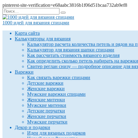
pinterest-site-verification=e68aabc3816b1f06d51bcaa732ab9ef8
Перейти
Search
к
for:
содержанию
1000 идей для вязания спицами
Карта сайта
Калькуляторы для вязания
Калькулятор расчета количества петель и рядов на 
Калькулятор для вязания шапки спицами
Как рассчитать стоимость вязаного изделия
Как определить сколько петель набирать на варежк
Свитер реглан снизу — подробное описание для вя
Варежки
Как связать варежки спицами
Детские варежки
Женские варежки
Мужские варежки спицами
Женские митенки
Мужские митенки
Детские перчатки
Женские перчатки
Мужские перчатки
Декор и подарки
Идеи для вязаных подарков