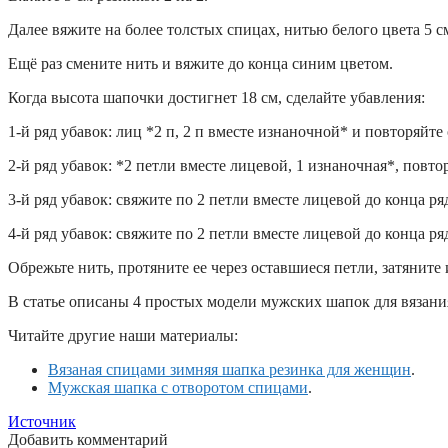
Далее вяжите на более толстых спицах, нитью белого цвета 5 см
Ещё раз смените нить и вяжите до конца синим цветом.
Когда высота шапочки достигнет 18 см, сделайте убавления:
1-й ряд убавок: лиц *2 п, 2 п вместе изнаночной* и повторяйте о
2-й ряд убавок: *2 петли вместе лицевой, 1 изнаночная*, повторя
3-й ряд убавок: свяжите по 2 петли вместе лицевой до конца ря
4-й ряд убавок: свяжите по 2 петли вместе лицевой до конца ряд
Обрежьте нить, протяните ее через оставшиеся петли, затяните
В статье описаны 4 простых модели мужских шапок для вязания
Читайте другие наши материалы:
Вязаная спицами зимняя шапка резинка для женщин
.
Мужская шапка с отворотом спицами
.
Источник
Добавить комментарий