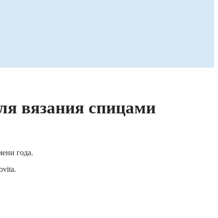
для вязания спицами
мени года.
vita.