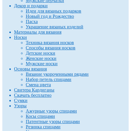
Мужские перчатки
Декор и подарки
Идеи для вязаных подарков
Новый год и Рождество
Пасха
Украшение вязаных изделий
Материалы для вязания
Носки
Техника вязания носков
Способы вязания носков
Детские носки
Женские носки
Мужские носки
Основы вязания
Вязание укороченными рядами
Набор петель спицами
Смена цвета
Свитера Кардиганы
Скачать бесплатно
Сумки
Узоры
Ажурные узоры спицами
Косы спицами
Патентные узоры спицами
Резинка спицами