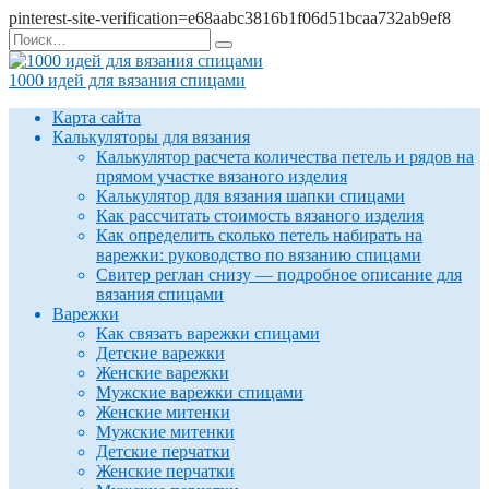
pinterest-site-verification=e68aabc3816b1f06d51bcaa732ab9ef8
Перейти
Search
к
for:
содержанию
1000 идей для вязания спицами
Карта сайта
Калькуляторы для вязания
Калькулятор расчета количества петель и рядов на
прямом участке вязаного изделия
Калькулятор для вязания шапки спицами
Как рассчитать стоимость вязаного изделия
Как определить сколько петель набирать на
варежки: руководство по вязанию спицами
Свитер реглан снизу — подробное описание для
вязания спицами
Варежки
Как связать варежки спицами
Детские варежки
Женские варежки
Мужские варежки спицами
Женские митенки
Мужские митенки
Детские перчатки
Женские перчатки