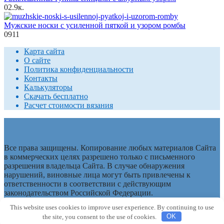
0
2.9к.
Мужские носки с усиленной пяткой и узором ромбы
0
911
Карта сайта
О сайте
Политика конфиденциальности
Контакты
Калькуляторы
Скачать бесплатно
Расчет стоимости вязания
Все права защищены. Копирование любых материалов Сайта
в коммерческих целях разрешено только с письменного
разрешения владельца Сайта. В случае обнаружения
нарушений, виновные лица могут быть привлечены к
ответственности в соответствии с действующим
законодательством Российской Федерации.
This website uses cookies to improve user experience. By continuing to use
© 2026 1000 идей для вязания спицами
the site, you consent to the use of cookies.
OK