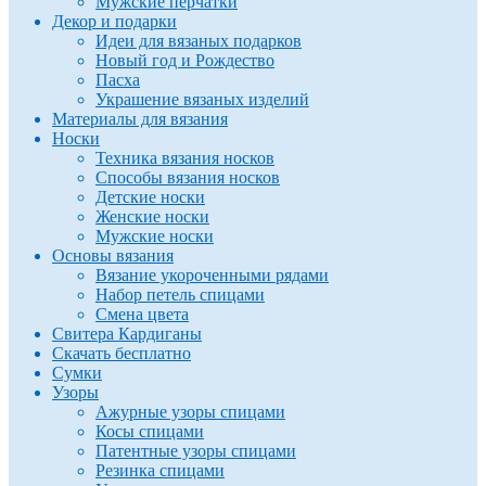
Мужские перчатки
Декор и подарки
Идеи для вязаных подарков
Новый год и Рождество
Пасха
Украшение вязаных изделий
Материалы для вязания
Носки
Техника вязания носков
Способы вязания носков
Детские носки
Женские носки
Мужские носки
Основы вязания
Вязание укороченными рядами
Набор петель спицами
Смена цвета
Свитера Кардиганы
Скачать бесплатно
Сумки
Узоры
Ажурные узоры спицами
Косы спицами
Патентные узоры спицами
Резинка спицами