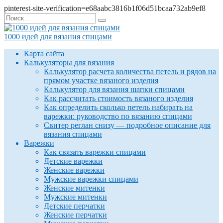
pinterest-site-verification=e68aabc3816b1f06d51bcaa732ab9ef8
Перейти
Search
к
for:
содержанию
1000 идей для вязания спицами
Карта сайта
Калькуляторы для вязания
Калькулятор расчета количества петель и рядов на
прямом участке вязаного изделия
Калькулятор для вязания шапки спицами
Как рассчитать стоимость вязаного изделия
Как определить сколько петель набирать на
варежки: руководство по вязанию спицами
Свитер реглан снизу — подробное описание для
вязания спицами
Варежки
Как связать варежки спицами
Детские варежки
Женские варежки
Мужские варежки спицами
Женские митенки
Мужские митенки
Детские перчатки
Женские перчатки