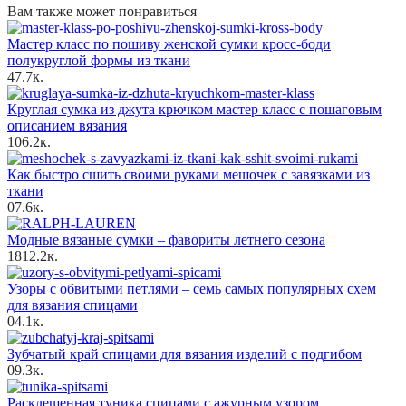
Вам также может понравиться
Мастер класс по пошиву женской сумки кросс-боди
полукруглой формы из ткани
4
7.7к.
Круглая сумка из джута крючком мастер класс с пошаговым
описанием вязания
10
6.2к.
Как быстро сшить своими руками мешочек с завязками из
ткани
0
7.6к.
Модные вязаные сумки – фавориты летнего сезона
18
12.2к.
Узоры с обвитыми петлями – семь самых популярных схем
для вязания спицами
0
4.1к.
Зубчатый край спицами для вязания изделий с подгибом
0
9.3к.
Расклешенная туника спицами с ажурным узором