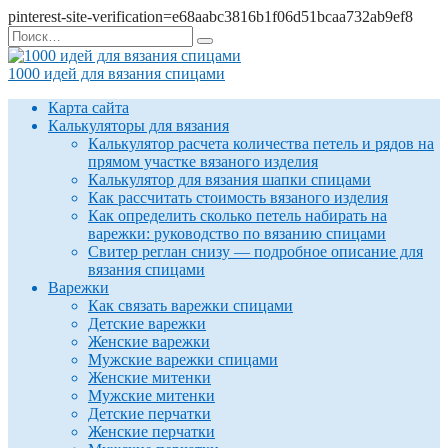
pinterest-site-verification=e68aabc3816b1f06d51bcaa732ab9ef8
Перейти
Search
к
for:
содержанию
1000 идей для вязания спицами
Карта сайта
Калькуляторы для вязания
Калькулятор расчета количества петель и рядов на
прямом участке вязаного изделия
Калькулятор для вязания шапки спицами
Как рассчитать стоимость вязаного изделия
Как определить сколько петель набирать на
варежки: руководство по вязанию спицами
Свитер реглан снизу — подробное описание для
вязания спицами
Варежки
Как связать варежки спицами
Детские варежки
Женские варежки
Мужские варежки спицами
Женские митенки
Мужские митенки
Детские перчатки
Женские перчатки