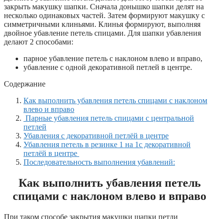
закрыть макушку шапки. Сначала донышко шапки делят на
несколько одинаковых частей. Затем формируют макушку с
симметричными клиньями. Клинья формируют, выполняя
двойное убавление петель спицами.
Для шапки убавления
делают 2 способами:
парное убавление петель с наклоном влево и вправо,
убавление с одной декоративной петлей в центре.
Содержание
Как выполнить убавления петель спицами с наклоном
влево и вправо
Парные убавления петель спицами с центральной
петлей
Убавления с декоративной петлёй в центре
Убавления петель в резинке 1 на 1с декоративной
петлёй в центре
Последовательность выполнения убавлений:
Как выполнить убавления петель
спицами с наклоном влево и вправо
При таком способе закрытия макушки шапки петли