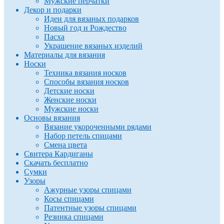
Мужские перчатки
Декор и подарки
Идеи для вязаных подарков
Новый год и Рождество
Пасха
Украшение вязаных изделий
Материалы для вязания
Носки
Техника вязания носков
Способы вязания носков
Детские носки
Женские носки
Мужские носки
Основы вязания
Вязание укороченными рядами
Набор петель спицами
Смена цвета
Свитера Кардиганы
Скачать бесплатно
Сумки
Узоры
Ажурные узоры спицами
Косы спицами
Патентные узоры спицами
Резинка спицами