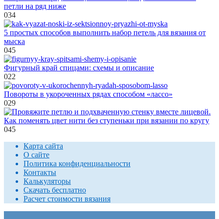
петли на ряд ниже
0
34
5 простых способов выполнить набор петель для вязания от
мыска
0
45
Фигурный край спицами: схемы и описание
0
22
Повороты в укороченных рядах способом «лассо»
0
29
Как поменять цвет нити без ступеньки при вязании по кругу
0
45
Карта сайта
О сайте
Политика конфиденциальности
Контакты
Калькуляторы
Скачать бесплатно
Расчет стоимости вязания