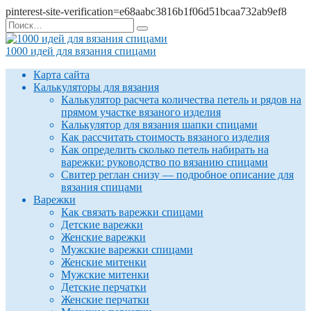
pinterest-site-verification=e68aabc3816b1f06d51bcaa732ab9ef8
Перейти
Search
к
for:
содержанию
1000 идей для вязания спицами
Карта сайта
Калькуляторы для вязания
Калькулятор расчета количества петель и рядов на
прямом участке вязаного изделия
Калькулятор для вязания шапки спицами
Как рассчитать стоимость вязаного изделия
Как определить сколько петель набирать на
варежки: руководство по вязанию спицами
Свитер реглан снизу — подробное описание для
вязания спицами
Варежки
Как связать варежки спицами
Детские варежки
Женские варежки
Мужские варежки спицами
Женские митенки
Мужские митенки
Детские перчатки
Женские перчатки