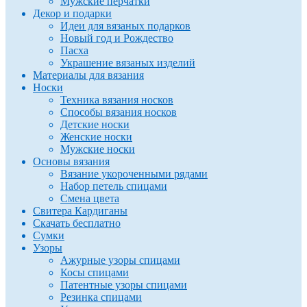
Мужские перчатки
Декор и подарки
Идеи для вязаных подарков
Новый год и Рождество
Пасха
Украшение вязаных изделий
Материалы для вязания
Носки
Техника вязания носков
Способы вязания носков
Детские носки
Женские носки
Мужские носки
Основы вязания
Вязание укороченными рядами
Набор петель спицами
Смена цвета
Свитера Кардиганы
Скачать бесплатно
Сумки
Узоры
Ажурные узоры спицами
Косы спицами
Патентные узоры спицами
Резинка спицами