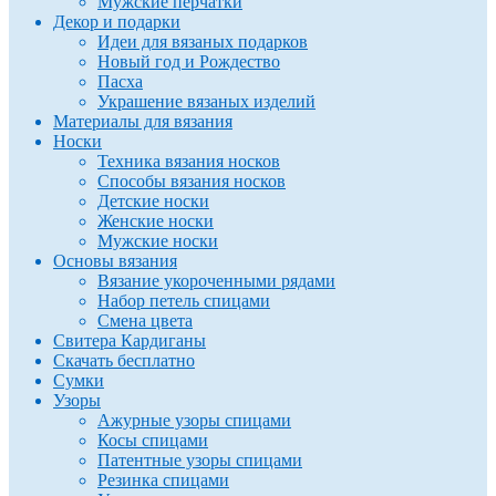
Мужские перчатки
Декор и подарки
Идеи для вязаных подарков
Новый год и Рождество
Пасха
Украшение вязаных изделий
Материалы для вязания
Носки
Техника вязания носков
Способы вязания носков
Детские носки
Женские носки
Мужские носки
Основы вязания
Вязание укороченными рядами
Набор петель спицами
Смена цвета
Свитера Кардиганы
Скачать бесплатно
Сумки
Узоры
Ажурные узоры спицами
Косы спицами
Патентные узоры спицами
Резинка спицами