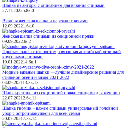
Шапка из ангоры с описанием для вязания спицами
27.11.2022
5.8к.
0
Вязаная женская шапка и варежки с косами
12.09.2022
1.6к.
0
Женская шапка спицами из секционной пряжи
09.09.2022
3к.
2
Простая шапка с отворотом, связанная английской резинкой
круговыми спицами
10.01.2022
14.6к.
1
Модные вязаные шапки —лучшие дизайнерские решения для
стильной осени и зимы 2021-2022
04.09.2021
13.3к.
13
Шапка-резинка из секционной пряжи спицами для женщин
22.07.2021
2.6к.
11
Шапка гномик – вяжем спицами универсальный головной
убор с острой макушкой для всей семьи
20.07.2021
7.3к.
14