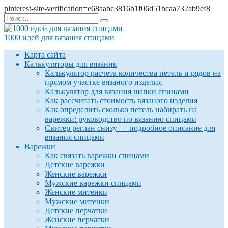
pinterest-site-verification=e68aabc3816b1f06d51bcaa732ab9ef8
Перейти
Search
к
for:
содержанию
1000 идей для вязания спицами
Карта сайта
Калькуляторы для вязания
Калькулятор расчета количества петель и рядов на
прямом участке вязаного изделия
Калькулятор для вязания шапки спицами
Как рассчитать стоимость вязаного изделия
Как определить сколько петель набирать на
варежки: руководство по вязанию спицами
Свитер реглан снизу — подробное описание для
вязания спицами
Варежки
Как связать варежки спицами
Детские варежки
Женские варежки
Мужские варежки спицами
Женские митенки
Мужские митенки
Детские перчатки
Женские перчатки